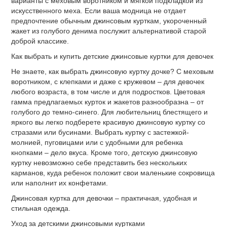
варианты с меховым воротником и мягкой подкладкой из
искусственного меха. Если ваша модница не отдает
предпочтение обычным джинсовым курткам, укороченный
жакет из голубого денима послужит альтернативой старой
доброй классике.
Как выбрать и купить детские джинсовые куртки для девочек
Не знаете, как выбрать джинсовую куртку дочке? С меховым
воротником, с клепками и даже с кружевом – для девочек
любого возраста, в том числе и для подростков. Цветовая
гамма предлагаемых курток и жакетов разнообразна – от
голубого до темно-синего. Для любительниц блестящего и
яркого вы легко подберете красивую джинсовую куртку со
стразами или бусинами. Выбрать куртку с застежкой-
молнией, пуговицами или с удобными для ребенка
кнопками – дело вкуса. Кроме того, детскую джинсовую
куртку невозможно себе представить без нескольких
карманов, куда ребенок положит свои маленькие сокровища
или наполнит их конфетами.
Джинсовая куртка для девочки – практичная, удобная и
стильная одежда.
Уход за детскими джинсовыми куртками