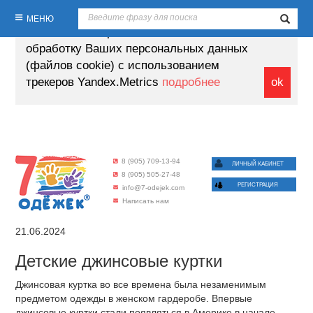
Продолжая пользование настоящим
МЕНЮ
сайтом, Вы выражаете своё согласие на
обработку Ваших персональных данных
(файлов cookie) с использованием
трекеров Yandex.Metrics
подробнее
ok
8 (905) 709-13-94
ЛИЧНЫЙ КАБИНЕТ
8 (905) 505-27-48
РЕГИСТРАЦИЯ
info@7-odejek.com
Написать нам
21.06.2024
Детские джинсовые куртки
Джинсовая куртка во все времена была незаменимым
предметом одежды в женском гардеробе. Впервые
джинсовые куртки стали появляться в Америке в начале