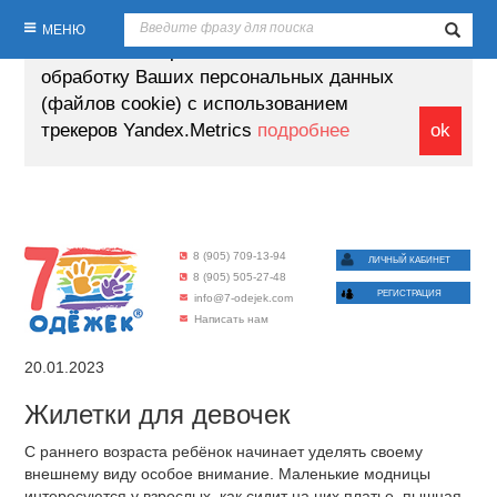
Продолжая пользование настоящим
МЕНЮ
сайтом, Вы выражаете своё согласие на
обработку Ваших персональных данных
(файлов cookie) с использованием
трекеров Yandex.Metrics
подробнее
ok
8 (905) 709-13-94
ЛИЧНЫЙ КАБИНЕТ
8 (905) 505-27-48
РЕГИСТРАЦИЯ
info@7-odejek.com
Написать нам
20.01.2023
Жилетки для девочек
С раннего возраста ребёнок начинает уделять своему
внешнему виду особое внимание. Маленькие модницы
интересуются у взрослых, как сидит на них платье, пышная