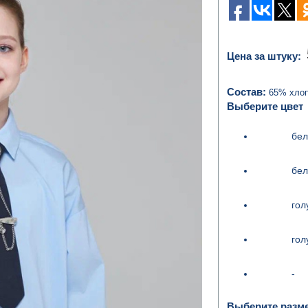
Цена за штуку:
Состав:
65% хлоп
Выберите цвет
бел
бел
гол
гол
-
Выберите разм