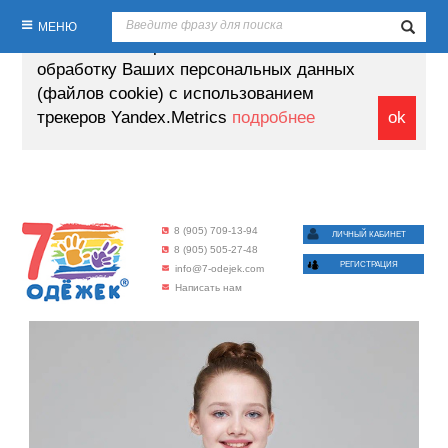
Продолжая пользование настоящим
МЕНЮ
сайтом, Вы выражаете своё согласие на
обработку Ваших персональных данных
(файлов cookie) с использованием
трекеров Yandex.Metrics
подробнее
ok
8 (905) 709-13-94
ЛИЧНЫЙ КАБИНЕТ
8 (905) 505-27-48
РЕГИСТРАЦИЯ
info@7-odejek.com
Написать нам