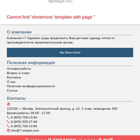
Артикул
892
Cannot find 'showmore' template with page ''
О компании
Компания «7 Одежек» рада предложить Вам детскую одежду оптом от
производителя по привлекательным ценам.
Мы Вконтакте
Полезная информация
Условия работы
Вопрос и ответ
Контакты
О нас
Политика конфиденциальности
Статьи
Контакты
115230, г. Москва, Электролитный проезд, д. 10, 3 этаж, помещение 305
Время работы: 09:00 - 17:00
8 (905) 709-13-94
8 (905) 505-27-48
8 (905) 709-13-94
info@7-odejek.com