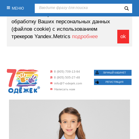
Продолжая пользование настоящим
МЕНЮ
сайтом, Вы выражаете своё согласие на
обработку Ваших персональных данных
(файлов cookie) с использованием
трекеров Yandex.Metrics
подробнее
ok
8 (905) 709-13-94
ЛИЧНЫЙ КАБИНЕТ
8 (905) 505-27-48
РЕГИСТРАЦИЯ
info@7-odejek.com
Написать нам