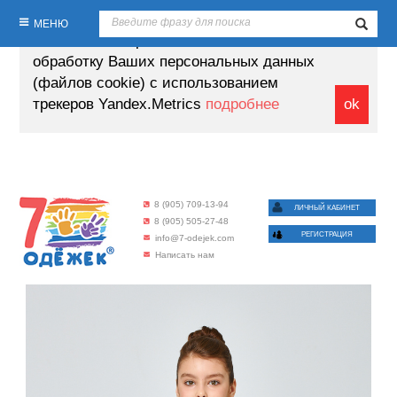
Продолжая пользование настоящим
МЕНЮ
сайтом, Вы выражаете своё согласие на
обработку Ваших персональных данных
(файлов cookie) с использованием
трекеров Yandex.Metrics
подробнее
ok
8 (905) 709-13-94
ЛИЧНЫЙ КАБИНЕТ
8 (905) 505-27-48
РЕГИСТРАЦИЯ
info@7-odejek.com
Написать нам