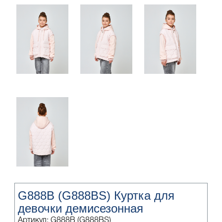
G888B (G888BS) Куртка для
девочки демисезонная
Артикул: G888B (G888BS)